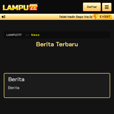
Daftar
Telah Hadir Depo Via Qris All Bank V
LAMPU777
News
Berita Terbaru
Berita
Berita